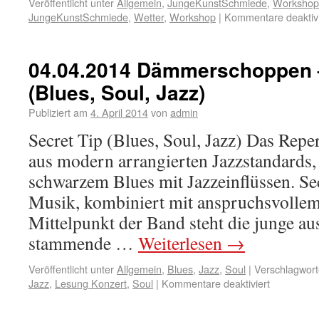
Veröffentlicht unter
Allgemein
,
JungeKunstSchmiede
,
Workshop
JungeKunstSchmiede
,
Wetter
,
Workshop
|
Kommentare deaktivi
04.04.2014 Dämmerschoppen –
(Blues, Soul, Jazz)
Publiziert am
4. April 2014
von
admin
Secret Tip (Blues, Soul, Jazz) Das Repe
aus modern arrangierten Jazzstandards
schwarzem Blues mit Jazzeinflüssen. Sec
Musik, kombiniert mit anspruchsvolle
Mittelpunkt der Band steht die junge a
stammende …
Weiterlesen
→
Veröffentlicht unter
Allgemein
,
Blues
,
Jazz
,
Soul
|
Verschlagwort
Jazz
,
Lesung Konzert
,
Soul
|
Kommentare deaktiviert