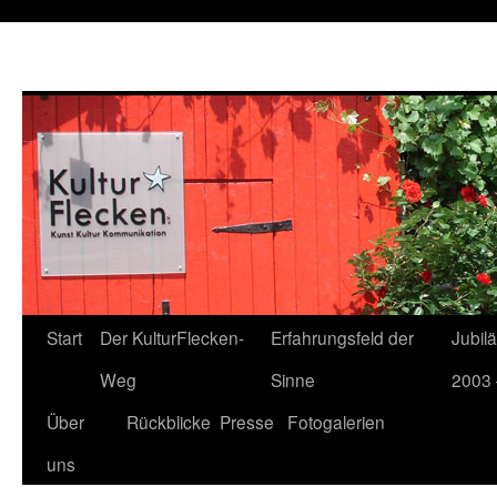
Start
Der KulturFlecken-
Erfahrungsfeld der
Jubil
Weg
Sinne
2003 
Über
Rückblicke
Presse
Fotogalerien
uns