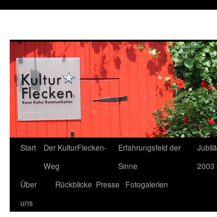
Start
Der KulturFlecken-
Erfahrungsfeld der
Jubil
Weg
Sinne
2003 
Über
Rückblicke
Presse
Fotogalerien
uns