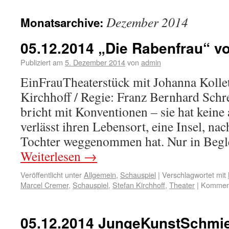
Dezember 2014
Monatsarchive:
05.12.2014 „Die Rabenfrau“ v
Publiziert am
5. Dezember 2014
von
admin
EinFrauTheaterstück mit Johanna Kolle
Kirchhoff / Regie: Franz Bernhard Sch
bricht mit Konventionen – sie hat keine
verlässt ihren Lebensort, eine Insel, na
Tochter weggenommen hat. Nur in Begl
Weiterlesen
→
Veröffentlicht unter
Allgemein
,
Schauspiel
|
Verschlagwortet mit
Marcel Cremer
,
Schauspiel
,
Stefan Kirchhoff
,
Theater
|
Komment
05.12.2014 JungeKunstSchmi