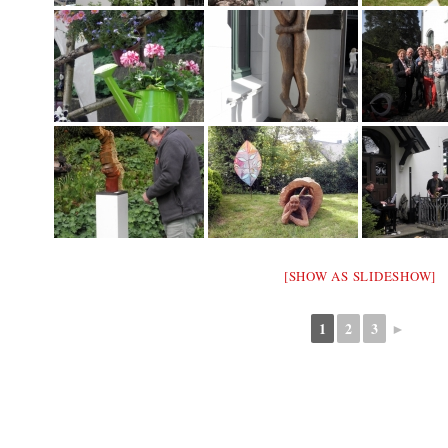
[SHOW AS SLIDESHOW]
1
2
3
►