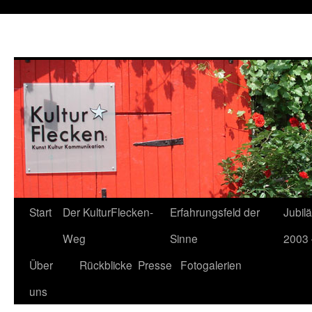
Start
Der KulturFlecken-
Erfahrungsfeld der
Jubil
Weg
Sinne
2003 
Über
Rückblicke
Presse
Fotogalerien
uns