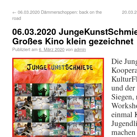
←
06.03.2020 Dämmerschoppen: back on the
20.03.
road
06.03.2020 JungeKunstSchmie
Großes Kino klein gezeichnet
Publiziert am
6. März 2020
von
admin
Die Jun
Koopera
KulturFl
und der
Siegen,
Worksho
einmal 
Jugendl
machen 