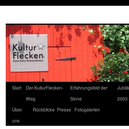
Start
Der KulturFlecken-
Erfahrungsfeld der
Jubil
Weg
Sinne
2003 
Über
Rückblicke
Presse
Fotogalerien
uns