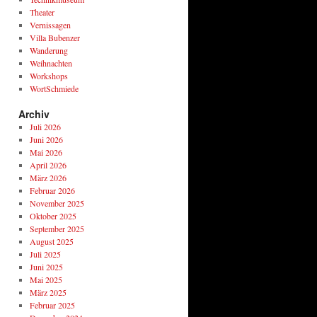
Theater
Vernissagen
Villa Bubenzer
Wanderung
Weihnachten
Workshops
WortSchmiede
Archiv
Juli 2026
Juni 2026
Mai 2026
April 2026
März 2026
Februar 2026
November 2025
Oktober 2025
September 2025
August 2025
Juli 2025
Juni 2025
Mai 2025
März 2025
Februar 2025