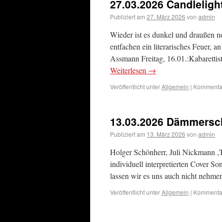
27.03.2026 Candleligh
Publiziert am
27. März 2026
von
admin
Wieder ist es dunkel und draußen n
entfachen ein literarisches Feuer, 
Assmann Freitag, 16.01.:Kabarett
Weiterlesen
→
Veröffentlicht unter
Allgemein
|
Kommentar
13.03.2026 Dämmersc
Publiziert am
13. März 2026
von
admin
Holger Schönherr, Juli Nickmann ,
individuell interpretierten Cover S
lassen wir es uns auch nicht nehme
Veröffentlicht unter
Allgemein
|
Kommentar