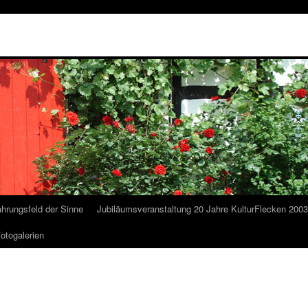
ahrungsfeld der Sinne
Jubiläumsveranstaltung 20 Jahre KulturFlecken 200
otogalerien