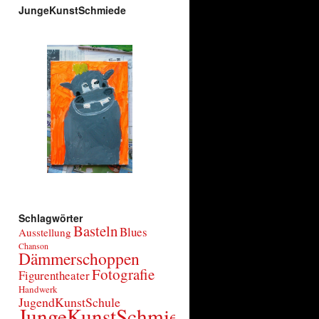
JungeKunstSchmiede
Schlagwörter
Basteln
Blues
Ausstellung
Chanson
Dämmerschoppen
Fotografie
Figurentheater
Handwerk
JugendKunstSchule
JungeKunstSchmiede