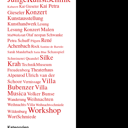
Kai Petra
Kai Gieseler
Kabarett
Konzert
Gieseler
Kunstausstellung
Kunsthandwerk
Lesung
Lesung Konzert
Malen
Olaf neopan Schwanke
MalWerkstatt
René
Petra Schuff
Pilgern
Achenbach
Rock
Santino de Bartolo
Schauspiel
Sarah Manderbach
Satin Blue
Silke
Schreinerei Quandel
Krah
TechnikMuseum
Theaterhaus
Freudenberg
Ulrich van der
Alpenrod
Villa
Schoor
Vernissage
Bubenzer
Villa
Musica
Volker Bunse
Weihnachten
Wanderung
Weihnachts-Villa
Weihnachtsschmiede
Workshop
Wildenburg
WortSchmiede
Kategorien