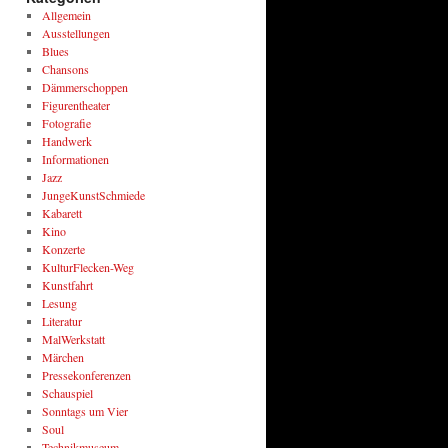
Allgemein
Ausstellungen
Blues
Chansons
Dämmerschoppen
Figurentheater
Fotografie
Handwerk
Informationen
Jazz
JungeKunstSchmiede
Kabarett
Kino
Konzerte
KulturFlecken-Weg
Kunstfahrt
Lesung
Literatur
MalWerkstatt
Märchen
Pressekonferenzen
Schauspiel
Sonntags um Vier
Soul
Technikmuseum